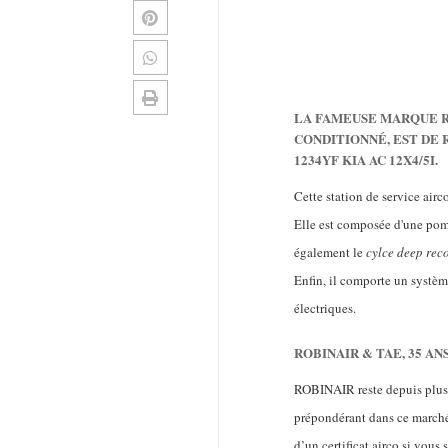
LA FAMEUSE MARQUE RO
CONDITIONNÉ, EST DE 
1234YF KIA AC 12X4/5I.
Cette station de service airc
Elle est composée d'une pompe
également le
cylce deep rec
Enfin, il comporte un système
électriques.
ROBINAIR & TAE, 35 AN
ROBINAIR reste depuis plus d
prépondérant dans ce marché 
d’un certificat airco si vous 