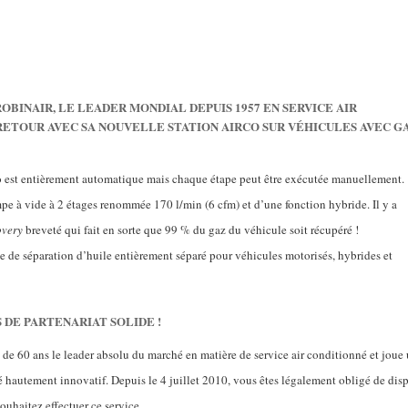
BINAIR, LE LEADER MONDIAL DEPUIS 1957 EN SERVICE AIR
RETOUR AVEC SA NOUVELLE STATION AIRCO SUR VÉHICULES AVEC G
o est entièrement automatique mais chaque étape peut être exécutée manuellement.
 à vide à 2 étages renommée 170 l/min (6 cfm) et d’une fonction hybride. Il y a
overy
breveté qui fait en sorte que 99 % du gaz du véhicule soit récupéré !
 de séparation d’huile entièrement séparé pour véhicules motorisés, hybrides et
S DE PARTENARIAT SOLIDE !
e 60 ans le leader absolu du marché en matière de service air conditionné et joue 
hautement innovatif. Depuis le 4 juillet 2010, vous êtes légalement obligé de dis
souhaitez effectuer ce service.