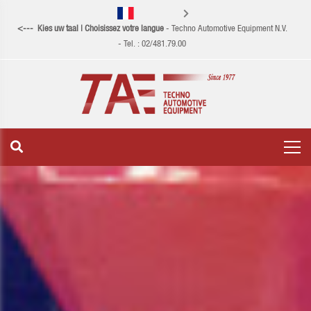
<--- Kies uw taal | Choisissez votre langue
- Techno Automotive Equipment N.V.
Nederlands
- Tel. : 02/481.79.00